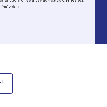
ant domiciliés à St Paul-lès-Dax. N'hésitez
 bénévoles.
ET