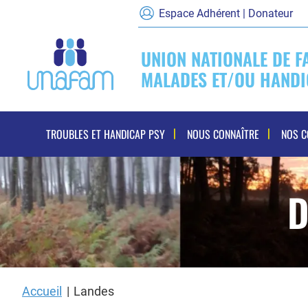
Espace Adhérent | Donateur
UNION NATIONALE DE F
MALADES ET/OU HANDI
Navigation
TROUBLES ET HANDICAP PSY
NOUS CONNAÎTRE
NOS 
principale
D
Accueil
Landes