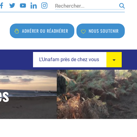
Rechercher
ADHÉRER OU RÉADHÉRER
NOUS SOUTENIR
L'Unafam près de chez vous
es