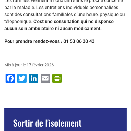
Les familles viennent à l’Unafam sans le proche concerné
par la maladie. Les entretiens individuels personnalisés
sont des consultations familiales d’une heure, physique ou
téléphonique.
C’est une consultation qui ne dispense
aucun soin ambulatoire ni aucun médicament.
Pour prendre rendez-vous : 01 53 06 30 43
Mis à jour le 17 février 2026
Facebook
Twitter
LinkedIn
Email
PrintFriendly
Menu
Sortir de l'isolement
principal