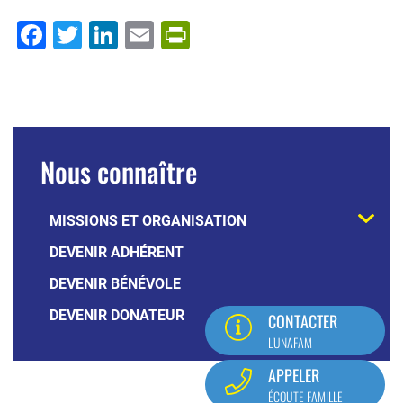
Facebook
Twitter
LinkedIn
Email
PrintFriendly
Menu
Nous connaître
principal
level
MISSIONS ET ORGANISATION
2
DEVENIR ADHÉRENT
DEVENIR BÉNÉVOLE
DEVENIR DONATEUR
CONTACTER
L'UNAFAM
APPELER
ÉCOUTE FAMILLE