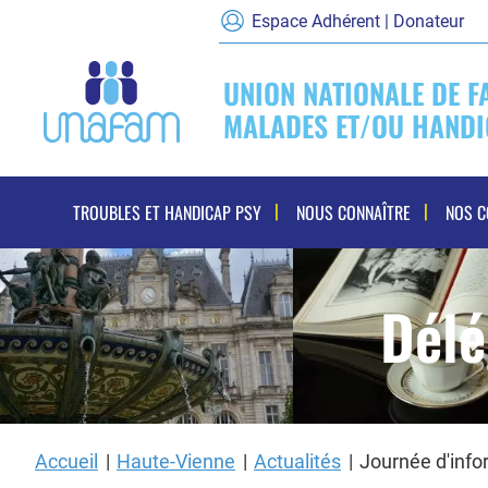
Espace Adhérent | Donateur
UNION NATIONALE DE F
MALADES ET/OU HANDI
Navigation
TROUBLES ET HANDICAP PSY
NOUS CONNAÎTRE
NOS 
principale
Délé
Accueil
Haute-Vienne
Actualités
Journée d'infor