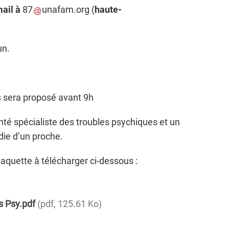
mail à
87
unafam
.
org
(
haute-
un.
us sera proposé avant 9h
té spécialiste des troubles psychiques et un
ie d’un proche.
laquette à télécharger ci-dessous :
s Psy.pdf
pdf, 125.61 Ko