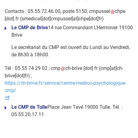
Contacts : 05.55.72.46.00, poste 5150;
cmpussel
chpe
[dot]
fr
(smedical[dot]cmpussel[at]chpe[dot]fr)
Le CMP de Brive
14 rue Commandant L'Herminier 19100
Brive
Le secrétariat du CMP est ouvert du Lundi au Vendredi,
de 8h30 à 18h00.
Tél : 05 55 74 29 02 ;
cmp
ch-brive
[dot]
fr
(cmp[at]ch-
brive[dot]fr)
;
https://ch-brive.fr/service/centre-medico-psychologique-
cmp/
Le CMP de Tulle
Place Jean Tavé 19000 Tulle. Tél. :
05.55.20.17.11