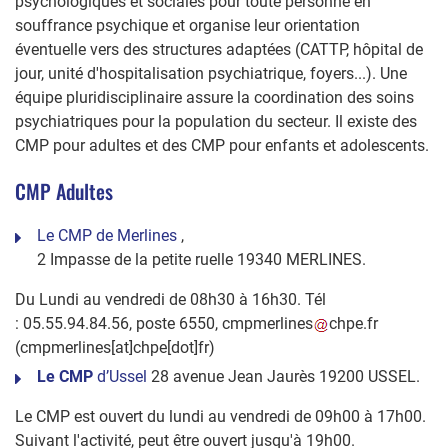
psychologiques et sociales pour toute personne en
souffrance psychique et organise leur orientation
éventuelle vers des structures adaptées (CATTP, hôpital de
jour, unité d'hospitalisation psychiatrique, foyers...). Une
équipe pluridisciplinaire assure la coordination des soins
psychiatriques pour la population du secteur. Il existe des
CMP pour adultes et des CMP pour enfants et adolescents.
CMP Adultes
Le CMP de Merlines
,
2 Impasse de la petite ruelle 19340 MERLINES.
Du Lundi au vendredi de 08h30 à 16h30. Tél
:
05.55.94.84.56, poste 6550,
cmpmerlines
chpe
.
fr
(cmpmerlines[at]chpe[dot]fr)
Le CMP
d’Ussel
28 avenue Jean Jaurès 19200 USSEL.
Le CMP
est ouvert du lundi au vendredi de 09h00 à 17h00.
Suivant l'activité, peut être ouvert jusqu'à 19h00.