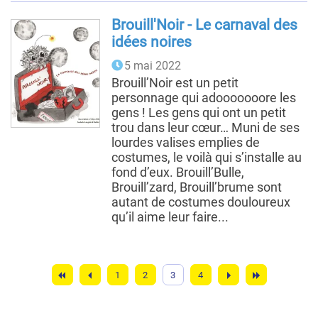
Brouill'Noir - Le carnaval des
idées noires
5 mai 2022
Brouill’Noir est un petit
personnage qui adooooooore les
gens ! Les gens qui ont un petit
trou dans leur cœur… Muni de ses
lourdes valises emplies de
costumes, le voilà qui s’installe au
fond d’eux. Brouill’Bulle,
Brouill’zard, Brouill’brume sont
autant de costumes douloureux
qu’il aime leur faire...
Pagination
Page
1
Page
2
Page
3
Page
4
courante