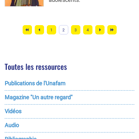
Pagination
Page
1
Page
2
Page
3
Page
4
courante
Toutes les ressources
Publications de l'Unafam
Magazine "Un autre regard"
Vidéos
Audio