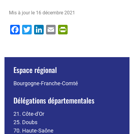
Mis à jour le
16 décembre 2021
Facebook
Twitter
LinkedIn
Email
PrintFriendly
Espace régional
Bourgogne-Franche-Comté
Délégations départementales
21. Côte-d'Or
25. Doubs
70. Haute-Saône