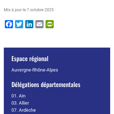
Mis à jour le
7 octobre 2025
Facebook
Twitter
LinkedIn
Email
PrintFriendly
Espace régional
Auvergne-Rhône-Alpes
Délégations départementales
01. Ain
03. Allier
07. Ardèche