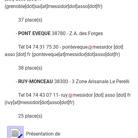
(grenoble[dot]sai[at]messidor[dot]asso[dot]fr)
37 place(s)
-
PONT EVEQUE
38780 - Z.A. des Forges
Tél 04 74 31 75 30 -
ponteveque
messidor
[dot]
asso
[dot]
fr
(ponteveque[at]messidor[dot]asso[dot]fr)
38 place(s)
-
RUY-MONCEAU
38300 - 3 Zone Arisanale Le Perelli
Tel
04 74 43 07 11
-
ruy
messidor
[dot]
asso
[dot]
fr
(ruy[at]messidor[dot]asso[dot]fr)
25 place(s)
Présentation de