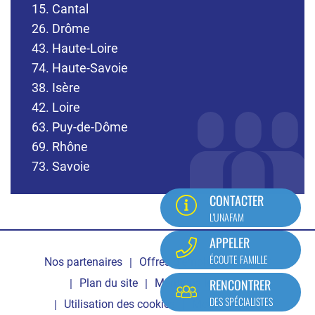
15. Cantal
26. Drôme
43. Haute-Loire
74. Haute-Savoie
38. Isère
42. Loire
63. Puy-de-Dôme
69. Rhône
73. Savoie
CONTACTER
L'UNAFAM
Pied
APPELER
ÉCOUTE FAMILLE
Nos partenaires
Offres d'emploi
Contact
de
RENCONTRER
Plan du site
Mentions légales
page
DES SPÉCIALISTES
Utilisation des cookies
Mon compte