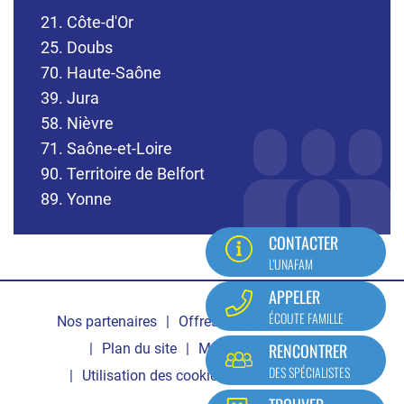
21. Côte-d'Or
25. Doubs
70. Haute-Saône
39. Jura
58. Nièvre
71. Saône-et-Loire
90. Territoire de Belfort
89. Yonne
CONTACTER
L'UNAFAM
Pied
APPELER
ÉCOUTE FAMILLE
Nos partenaires
Offres d'emploi
Contact
de
RENCONTRER
Plan du site
Mentions légales
page
DES SPÉCIALISTES
Utilisation des cookies
Mon compte