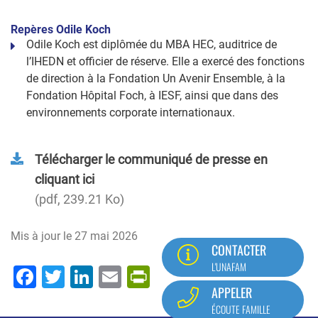
Repères Odile Koch
Odile Koch est diplômée du MBA HEC, auditrice de
l’IHEDN et officier de réserve. Elle a exercé des fonctions
de direction à la Fondation Un Avenir Ensemble, à la
Fondation Hôpital Foch, à IESF, ainsi que dans des
environnements corporate internationaux.
Télécharger le communiqué de presse en
cliquant ici
pdf, 239.21 Ko
Mis à jour le
27 mai 2026
CONTACTER
L'UNAFAM
Facebook
Twitter
LinkedIn
Email
PrintFriendly
APPELER
ÉCOUTE FAMILLE