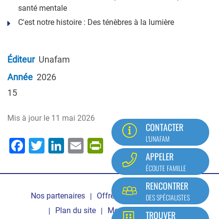
santé mentale
C'est notre histoire : Des ténèbres à la lumière
Éditeur
Unafam
Année
2026
15
Mis à jour le
11 mai 2026
CONTACTER
L'UNAFAM
Facebook
Twitter
LinkedIn
Email
PrintFriendly
APPELER
ÉCOUTE FAMILLE
Pied
RENCONTRER
Nos partenaires
Offres d'emploi
Contact
DES SPÉCIALISTES
de
Plan du site
Mentions légales
TROUVER