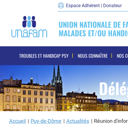
Espace Adhérent | Donateur
UNION NATIONALE DE F
MALADES ET/OU HANDI
Navigation
TROUBLES ET HANDICAP PSY
NOUS CONNAÎTRE
NOS 
principale
Délé
Accueil
Puy-de-Dôme
Actualités
Réunion d'infor