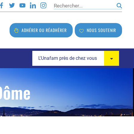
Rechercher
ADHÉRER OU RÉADHÉRER
NOUS SOUTENIR
L'Unafam près de chez vous
-Dôme