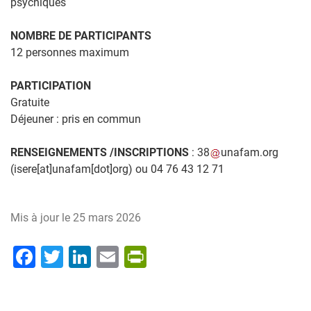
psychiques
NOMBRE DE PARTICIPANTS
12 personnes maximum
PARTICIPATION
Gratuite
Déjeuner : pris en commun
RENSEIGNEMENTS /INSCRIPTIONS
:
38
unafam
.
org
(isere[at]unafam[dot]org)
ou 04 76 43 12 71
Mis à jour le
25 mars 2026
Facebook
Twitter
LinkedIn
Email
PrintFriendly