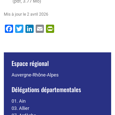
pdf, 3.77 Mo
Mis à jour le
2 avril 2026
Facebook
Twitter
LinkedIn
Email
PrintFriendly
Espace régional
Auvergne-Rhône-Alpes
Délégations départementales
01. Ain
03. Allier