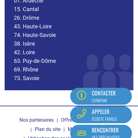
07. Ardèche
15. Cantal
26. Drôme
43. Haute-Loire
74. Haute-Savoie
38. Isère
42. Loire
63. Puy-de-Dôme
69. Rhône
73. Savoie
CONTACTER
L'UNAFAM
Pied
APPELER
ÉCOUTE FAMILLE
Nos partenaires
Offres d'emploi
Contact
de
RENCONTRER
Plan du site
Mentions légales
page
DES SPÉCIALISTES