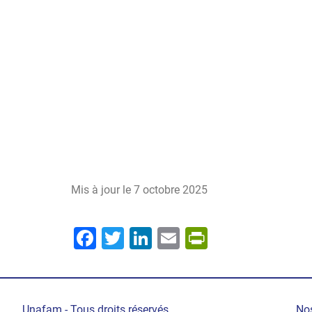
Mis à jour le
7 octobre 2025
Facebook
Twitter
LinkedIn
Email
PrintFrien
Nos
Unafam - Tous droits réservés