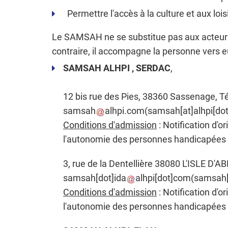
Permettre l'accès à la culture et aux loisi
Le SAMSAH ne se substitue pas aux acteurs
contraire, il accompagne la personne vers e
SAMSAH ALHPI , SERDAC
,
12 bis rue des Pies, 38360 Sassenage, Té
samsah
alhpi
.
com
(
samsah[at]alhpi[do
Conditions d'admission
: Notification d'o
l'autonomie des personnes handicapée
3, rue de la Dentellière 38080 L'ISLE D'A
samsah
[dot]
ida
alhpi
[dot]
com
(
samsah[d
Conditions d'admission
: Notification d'o
l'autonomie des personnes handicapée