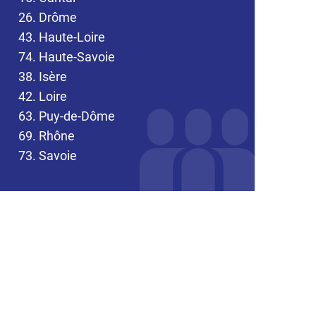
26. Drôme
43. Haute-Loire
74. Haute-Savoie
38. Isère
42. Loire
63. Puy-de-Dôme
69. Rhône
73. Savoie