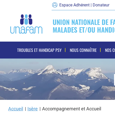
Espace Adhérent | Donateur
UNION NATIONALE DE F
MALADES ET/OU HANDI
Navigation
TROUBLES ET HANDICAP PSY
NOUS CONNAÎTRE
NOS 
principale
Accueil
Isère
Accompagnement et Accueil