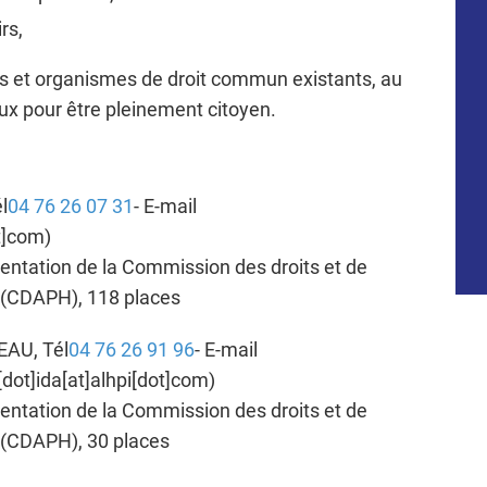
rs,
 et organismes de droit commun existants, au
ux pour être pleinement citoyen.
l
04 76 26 07 31
- E-mail
t]com
)
rientation de la Commission des droits et de
s (CDAPH),
118 places
BEAU, Tél
04 76 26 91 96
- E-mail
ot]ida[at]alhpi[dot]com
)
rientation de la Commission des droits et de
s (CDAPH),
30 places