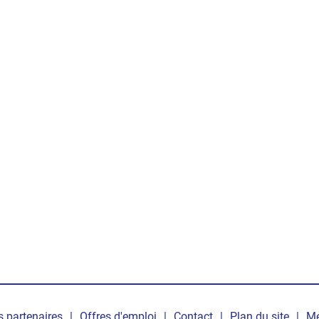
dly
 partenaires
Offres d'emploi
Contact
Plan du site
Me