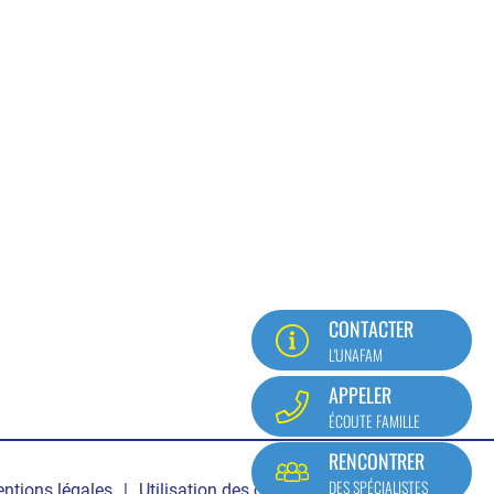
CONTACTER
L'UNAFAM
APPELER
ÉCOUTE FAMILLE
RENCONTRER
DES SPÉCIALISTES
ntions légales
Utilisation des cookies
Mon compte