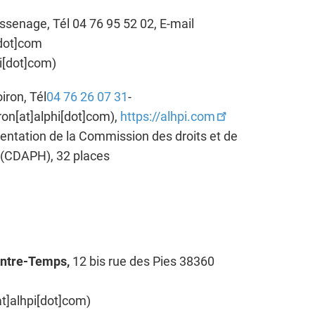
ssenage, Tél 04 76 95 52 02, E-mail
dot]
com
i[dot]com)
ron, Tél
04 76 26 07 31
-
on[at]alphi[dot]com)
,
https://alhpi.com
rientation de la Commission des droits et de
s (CDAPH),
32 places
 Antre-Temps,
12 bis rue des Pies 38360
at]alhpi[dot]com
)