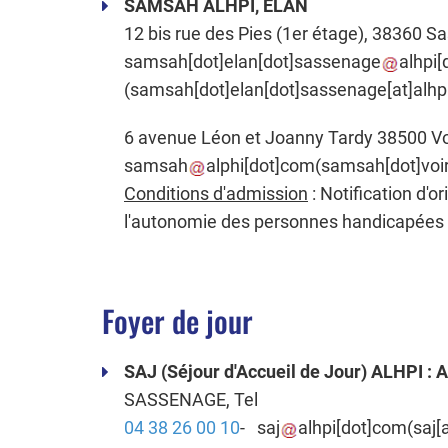
SAMSAH ALHPI, ELAN
12 bis rue des Pies (1er étage), 38360 Sa
samsah
[dot]
elan
[dot]
sassenage
alhpi
[
(samsah[dot]elan[dot]sassenage[at]alhp
6 avenue Léon et Joanny Tardy 38500 Voi
samsah
alphi
[dot]
com
(samsah[dot]voir
Conditions d'admission
: Notification d'o
l'autonomie des personnes handicapée
Foyer de jour
SAJ (Séjour d'Accueil de Jour) ALHPI :
SASSENAGE, Tel
04 38 26 00 10
-
saj
alhpi
[dot]
com
(
saj[