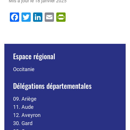
Mis à jour le
18 janvier 2025
Facebook
Twitter
LinkedIn
Email
PrintFriendly
Espace régional
Occitanie
Délégations départementales
09. Ariège
11. Aude
12. Aveyron
30. Gard