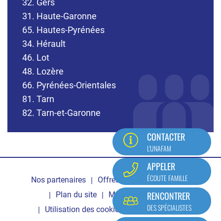
32. Gers
31. Haute-Garonne
65. Hautes-Pyrénées
34. Hérault
46. Lot
48. Lozère
66. Pyrénées-Orientales
81. Tarn
82. Tarn-et-Garonne
CONTACTER
L'UNAFAM
Pied
APPELER
ÉCOUTE FAMILLE
Nos partenaires
Offres d'emploi
Contact
de
RENCONTRER
Plan du site
Mentions légales
page
DES SPÉCIALISTES
Utilisation des cookies
Mon compte