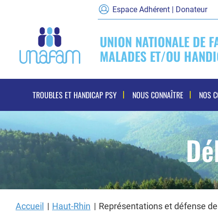
Espace Adhérent | Donateur
UNION NATIONALE DE F
MALADES ET/OU HANDI
Navigation
TROUBLES ET HANDICAP PSY
NOUS CONNAÎTRE
NOS 
principale
Dé
Accueil
Haut-Rhin
Représentations et défense d