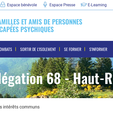
Espace bénévole
Espace Presse
E-Learning
AMILLES ET AMIS DE PERSONNES
CAPÉES PSYCHIQUES
COMBATS
SORTIR DE L'ISOLEMENT
SE FORMER
S'INFORMER
légation 68 - Haut-R
es intérêts communs