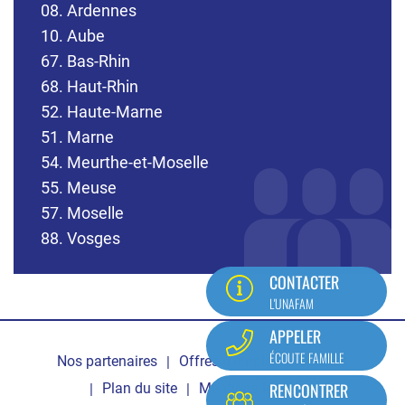
08. Ardennes
10. Aube
67. Bas-Rhin
68. Haut-Rhin
52. Haute-Marne
51. Marne
54. Meurthe-et-Moselle
55. Meuse
57. Moselle
88. Vosges
CONTACTER
L'UNAFAM
Pied
APPELER
ÉCOUTE FAMILLE
Nos partenaires
Offres d'emploi
Contact
de
RENCONTRER
Plan du site
Mentions légales