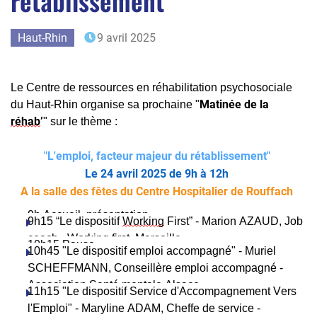
rétablissement"
Haut-Rhin
9 avril 2025
Le Centre de ressources en réhabilitation psychosociale 
Matinée de la 
du Haut-Rhin organise sa prochaine "
réhab
’
" sur le thème : 
"L'emploi, facteur majeur du rétablissement"
Le 24 avril 2025 de 9h à 12h
A la salle des fêtes du Centre Hospitalier de Rouffach
9h Accueil, présentation
9h15 “Le dispositif 
Working
 First” - Marion AZAUD, Job 
coach - 
Working
 first, Marseille
10h15 Pause
10h45 "Le dispositif emploi accompagné" - Muriel 
SCHEFFMANN, Conseillère emploi accompagné - 
Association Santé mentale Alsace
11h15 "Le dispositif Service d'Accompagnement Vers 
l'Emploi" - Maryline ADAM, Cheffe de service - 