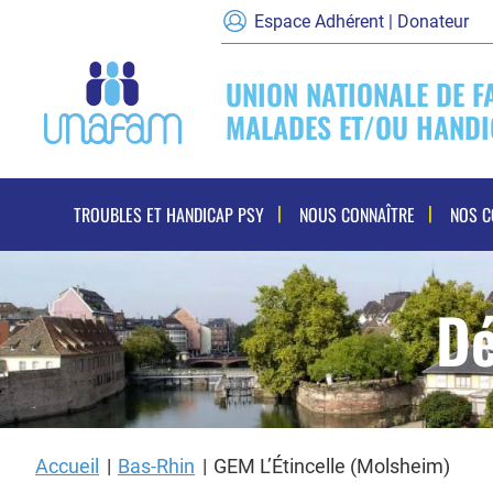
Espace Adhérent | Donateur
UNION NATIONALE DE F
MALADES ET/OU HANDI
Navigation
TROUBLES ET HANDICAP PSY
NOUS CONNAÎTRE
NOS 
principale
Dé
Accueil
Bas-Rhin
GEM L’Étincelle (Molsheim)