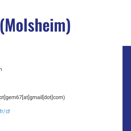
 (Molsheim)
m
dot]gem67[at]gmail[dot]com)
fr/