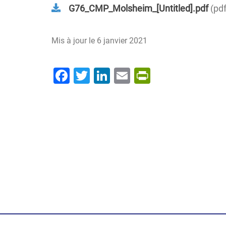
G76_CMP_Molsheim_[Untitled].pdf
pdf
Mis à jour le
6 janvier 2021
Facebook
Twitter
LinkedIn
Email
PrintFrien