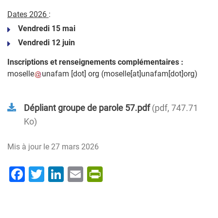
Dates 2026
:
Vendredi 15 mai
Vendredi 12 juin
Inscriptions et renseignements complémentaires :
moselle
unafam
[dot]
org
(moselle[at]unafam[dot]org)
Dépliant groupe de parole 57.pdf
pdf, 747.71
Ko
Mis à jour le
27 mars 2026
Facebook
Twitter
LinkedIn
Email
PrintFriendly