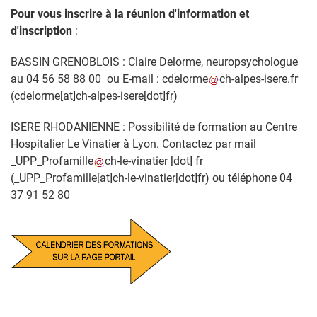
Pour vous inscrire à la réunion d'information et
d'inscription
:
BASSIN GRENOBLOIS
: Claire Delorme, neuropsychologue
au 04 56 58 88 00 ou
E-mail :
cdelorme
ch-alpes-isere
.
fr
(
cdelorme[at]ch-alpes-isere[dot]fr
)
ISERE RHODANIENNE
: Possibilité de formation au Centre
Hospitalier Le Vinatier à Lyon. Contactez par mail
_UPP_Profamille
ch-le-vinatier
[dot]
fr
(_UPP_Profamille[at]ch-le-vinatier[dot]fr)
ou téléphone 04
37 91 52 80