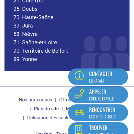
21. Côte-d'Or
25. Doubs
70. Haute-Saône
39. Jura
58. Nièvre
71. Saône-et-Loire
90. Territoire de Belfort
89. Yonne
CONTACTER
L'UNAFAM
Pied
APPELER
ÉCOUTE FAMILLE
Nos partenaires
Offres d'emploi
Contact
de
RENCONTRER
Plan du site
Mentions légales
page
DES SPÉCIALISTES
Utilisation des cookies
Mon compte
TROUVER