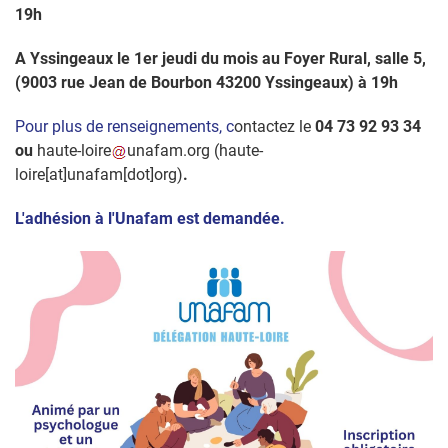
19h
A Yssingeaux le 1er jeudi du mois au Foyer Rural, salle 5,
(9003 rue Jean de Bourbon 43200 Yssingeaux) à 19h
Pour plus de renseignements, c
ontactez le
04 73 92 93 34
ou
haute-loire
unafam
.
org
(haute-
loire[at]unafam[dot]org)
.
L'adhésion à l'Unafam est demandée.