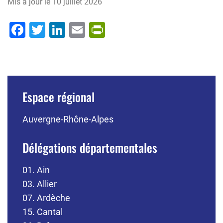
Mis à jour le
10 juillet 2026
Facebook
Twitter
LinkedIn
Email
PrintFriendly
Espace régional
Auvergne-Rhône-Alpes
Délégations départementales
01. Ain
03. Allier
07. Ardèche
15. Cantal