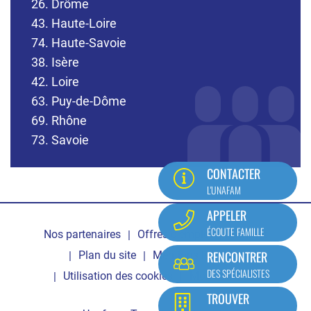
26. Drôme
43. Haute-Loire
74. Haute-Savoie
38. Isère
42. Loire
63. Puy-de-Dôme
69. Rhône
73. Savoie
CONTACTER
L'UNAFAM
Pied
APPELER
ÉCOUTE FAMILLE
Nos partenaires
Offres d'emploi
Contact
de
RENCONTRER
Plan du site
Mentions légales
page
DES SPÉCIALISTES
Utilisation des cookies
Mon compte
TROUVER